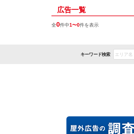
広告一覧
0
全
件中
1〜0
件を表示
キーワード検索