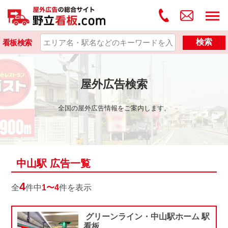
検索
看板検索
屋外広告検索
全国の屋外広告情報をご案内します。
中山駅 広告一覧
4
全
件中
1〜4
件を表示
グリーンライン・中山駅ホーム 駅
看板