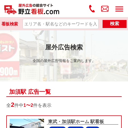
検索
看板検索
屋外広告検索
全国の屋外広告情報をご案内します。
加須駅 広告一覧
2
全
件中
1〜2
件を表示
東武・加須駅ホーム 駅看板